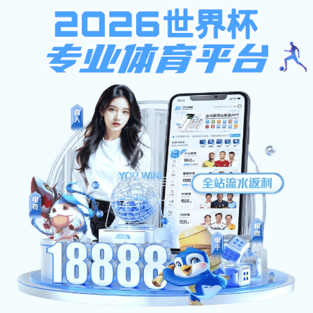
注册入口
MILAN SPORTS
APP与网页
版入口｜畅享全球体育赛事与
数据服务
欢迎访问
MILAN SPORTS
，提供全面覆盖足
球、篮球、电竞等项目的赛事资讯与数据内容，
支持
APP下载
与
网页使用
，每日同步更新千场
比赛，聚焦热门体育内容， 助您轻松获取赛事
动态，掌握比赛节奏。