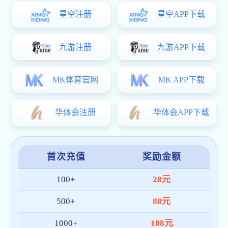
在足球的世界中，球员的个性和风格往往决定了他们
在场上的表现。前曼联助教对布鲁诺·费尔南德斯（B
费）的评价，引发了广泛的关注与讨论。助教称B费
具备10号球员特有的灵气，这不仅体现了他在比赛中
的创造力与影响力，也彰显了他作为球队核心的重要
性。同时，梅努作为一名年轻球员的发展离不开滕哈
赫的指导与培养。本文将从四个方面进行详细阐述，
包括B费的灵气表现、滕哈赫的培养方式、梅努的发
展潜力以及二者对曼联未来的影响。
1、B费的灵气表现