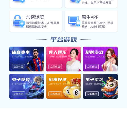
2、滕哈赫的培养方式
埃里克·滕哈赫作为曼联的新任主帅，以其独特的方法
论和执教风格受到广泛赞誉。他注重团队合作，同时
也非常重视每位球员个人能力的发展。在这个过程
中，他给年轻球员提供了充分展示自己的机会。
滕哈赫善于根据不同球员特点制定个性化训练方案，
使得每位球员都能在适合自己的环境中成长。他清楚
地知道如何激励梅努这样的年轻才俊，让他们发挥出
最佳水平。
此外，滕哈赫还经常通过战术演练、视频分析等手段
来提升球队整体素质。这种细致入微的方法使得球队
在技战术层面不断精进，从而为年轻人的发展提供了