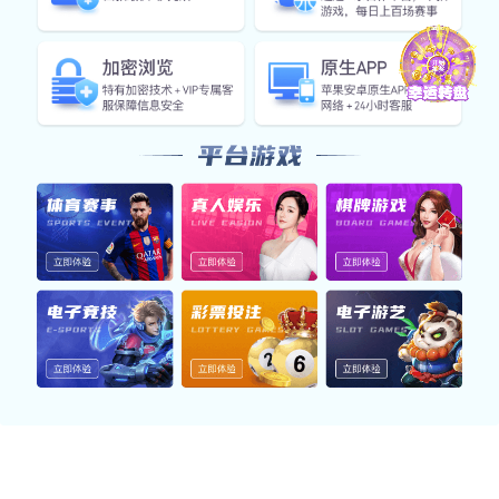
数据合规卓越平台
平台顺利通过 GDPR 与 ISO 多项认证，建立技术安全新标
准。
用户满意度大奖
米兰体育app(MILAN SPORTS)官方网站 用户活跃度与续访