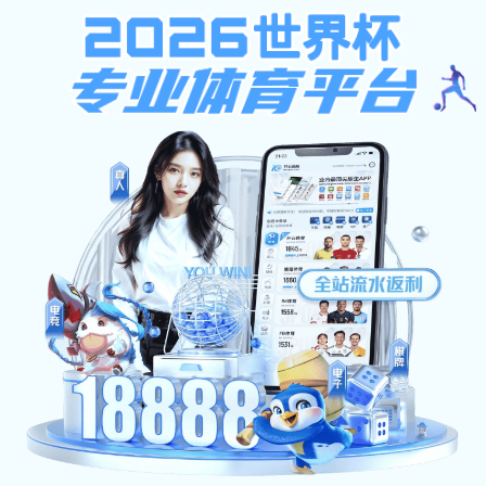
注册入口
用户协议
最近更新：2025年7月
一、协议说明
在您访问、注册或使用MILAN SPORTS平台所提供的任何服
务前，请仔细阅读本《用户协议》。使用平台即视为同意全
部条款。
二、用户注册与信息
用户需确保所提交的注册资料真实、准确。若发现信息虚假
或存在风险，米兰体育app(MILAN SPORTS)官方网站平台
有权暂停或终止其账户。