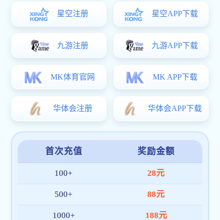
七、法律责任与适用
协议适用中华人民共和国法律。如用户使用服务过程中产生
纠纷，应向平台所在地法院提起诉讼。
八、联系方式
如对本协议有疑问或建议，欢迎通过以下方式与我们联系：
Email：support@cjhousing.com
荣誉与成就
MILAN SPORTS 在多个国际赛事科技平台评比中脱颖而出，
持续提升安全性与观赛体验。