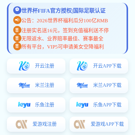
三、服务范围
我们提供包括实时比分、体育数据、赛事资讯等服务。具体
内容可能因运营策略进行相应调整。
四、用户行为规范
不得发布非法、敏感或有害内容
不得借助本平台从事任何形式的违法行为
不得利用技术手段破坏平台数据或干扰系统运行
五、知识产权
平台所有文字、图像、数据、设计等内容均属平台或合作方
合法所有，未经授权禁止任何形式的转载或使用。
六、服务终止
若用户违反平台规定或存在不当行为，MILAN SPORTS平台
有权中止其服务，恕不另行通知。